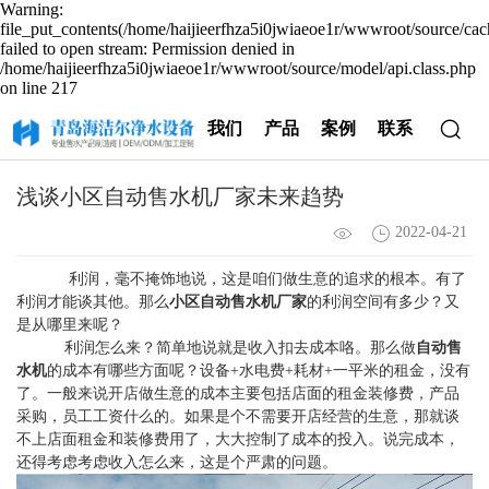
Warning:
file_put_contents(/home/haijieerfhza5i0jwiaeoe1r/wwwroot/source/cac
failed to open stream: Permission denied in
/home/haijieerfhza5i0jwiaeoe1r/wwwroot/source/model/api.class.php
on line 217
我们
产品
案例
联系
浅谈小区自动售水机厂家未来趋势
2022-04-21
利润，毫不掩饰地说，这是咱们做生意的追求的根本。有了
利润才能谈其他。那么
小区自动售水机厂家
的利润空间有多少？又
是从哪里来呢？
利润怎么来？简单地说就是收入扣去成本咯。那么做
自动售
水机
的成本有哪些方面呢？设备+水电费+耗材+一平米的租金，没有
了。一般来说开店做生意的成本主要包括店面的租金装修费，产品
采购，员工工资什么的。如果是个不需要开店经营的生意，那就谈
不上店面租金和装修费用了，大大控制了成本的投入。说完成本，
还得考虑考虑收入怎么来，这是个严肃的问题。