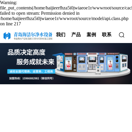
Warning:
file_put_contents(/home/haijieerfhza5i0jwiaeoe1r/wwwroot/source/cac
failed to open stream: Permission denied in
/home/haijieerfhza5i0jwiaeoe1r/wwwroot/source/model/api.class.php
on line 217
我们
产品
案例
联系