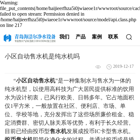
Warning:
file_put_contents(/home/haijieerfhza5i0jwiaeoe1r/wwwroot/source/cac
failed to open stream: Permission denied in
/home/haijieerfhza5i0jwiaeoe1r/wwwroot/source/model/api.class.php
on line 217
我们
产品
案例
联系
小区自动售水机是纯水机吗
2019-12-17
“
小区自动售水机
”是一种集制水与售水为一体的
纯水机型，以使用高科技为广大居民提供标准的饮用
水为设计初衷，已风行欧美、日韩多年。它占地面积
仅1平方米，一般放置在社区、便利店、市场、单
位、学校等地，充分发挥出了这些场所廉价租金、稳
定消费群、密切人脉关系等优势，有利于长久经营。
目前已经由投币型
售水机
发展成投币IC卡型售水机。
投币售水机
即简化净化水的过程，并通过投币或是插