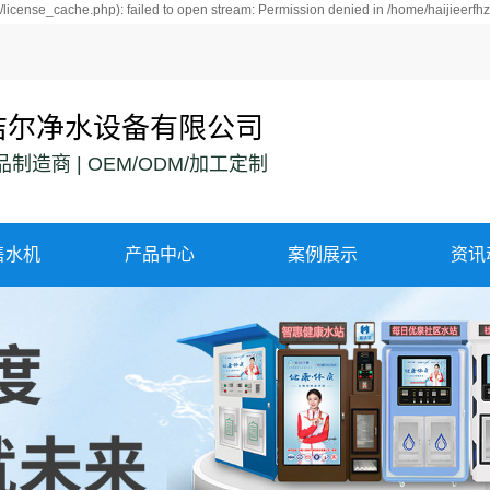
license_cache.php): failed to open stream: Permission denied in /home/haijieerf
洁尔净水设备有限公司
制造商 | OEM/ODM/加工定制
售水机
产品中心
案例展示
资讯
黑龙江每日优泉
案例展示
公司
黑龙江每日优泉
富氢水机
行业
黑龙江农村水站
氢水站
常见
黑龙江自动售水
机