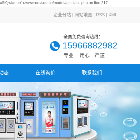
hza5i0jwiaeoe1r/wwwroot/source/model/api.class.php on line 217
企业分站
|
网站地图
|
RSS
|
XML
全国免费咨询热线：
15966882982
专业 用心 严谨
动态
在线询价
联系我们
新闻
资讯
解答