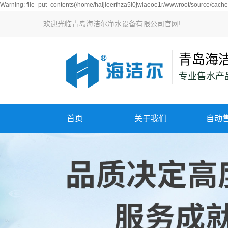
Warning: file_put_contents(/home/haijieerfhza5i0jwiaeoe1r/wwwroot/source/cache/
欢迎光临青岛海洁尔净水设备有限公司官网!
青岛海
专业售水产品
首页
关于我们
自动
公司简介
企业风采
荣誉资质