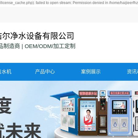
license_cache.php): failed to open stream: Permission denied in /home/haijieerf
洁尔净水设备有限公司
制造商 | OEM/ODM/加工定制
售水机
产品中心
案例展示
资讯
每日优泉富氢水
案例展示
公司
每日优泉氢水站
机
行业
农村水站
常见
自动售水机