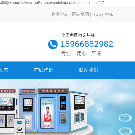
hza5i0jwiaeoe1r/wwwroot/source/model/api.class.php on line 217
企业分站
|
网站地图
|
RSS
|
XML
全国免费咨询热线：
15966882982
专业 用心 严谨
动态
在线询价
联系我们
新闻
资讯
解答