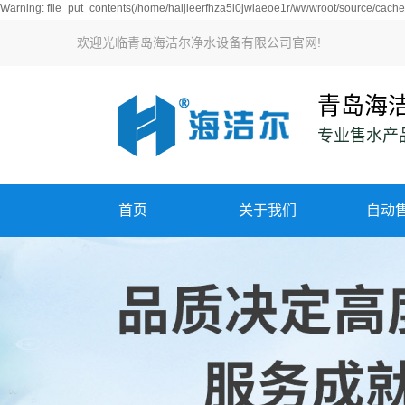
Warning: file_put_contents(/home/haijieerfhza5i0jwiaeoe1r/wwwroot/source/cache/
欢迎光临青岛海洁尔净水设备有限公司官网!
青岛海
专业售水产品
首页
关于我们
自动
公司简介
企业风采
荣誉资质